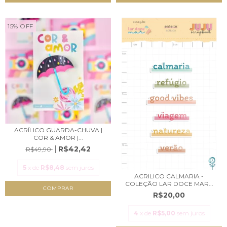
15
%
OFF
ACRÍLICO GUARDA-CHUVA |
COR & AMOR |...
R$42,42
R$49,90
5
x de
R$8,48
sem juros
ACRILICO CALMARIA -
COLEÇÃO LAR DOCE MAR...
R$20,00
4
x de
R$5,00
sem juros