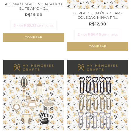
ADESIVO EM RELEVO ACRÍLICO
EU TE AMO - C...
DUPLA DE BALÕES DE AR -
R$16,00
COLEÇÃO MINHA PR...
R$12,90
3
x de
R$5,33
sem juros
2
x de
R$6,45
sem juros