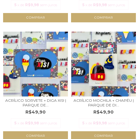
5
x de
R$9,98
sem juros
5
x de
R$9,98
sem juros
ACRÍLICO SORVETE + DIGA XIS! |
ACRÍLICO MOCHILA + CHAPÉU |
PARQUE DE...
PARQUE DE DI...
R$49,90
R$49,90
5
x de
R$9,98
sem juros
5
x de
R$9,98
sem juros