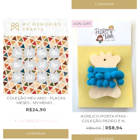
40
%
OFF
COLEÇÃO MEU ANO - PLACAS
MESES - MY MEMO...
R$24,90
ACRÍLICO PORTA FITAS -
4
x de
R$6,23
sem juros
COLEÇÃO PEDRO E N...
R$8,94
R$14,90