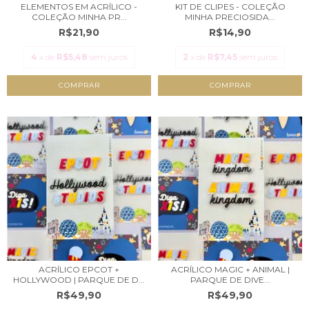
ELEMENTOS EM ACRÍLICO -
KIT DE CLIPES - COLEÇÃO
COLEÇÃO MINHA PR...
MINHA PRECIOSIDA...
R$21,90
R$14,90
4
x de
R$5,48
sem juros
2
x de
R$7,45
sem juros
ACRÍLICO EPCOT +
ACRÍLICO MAGIC + ANIMAL |
HOLLYWOOD | PARQUE DE D...
PARQUE DE DIVE...
R$49,90
R$49,90