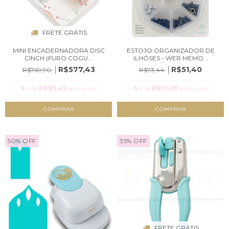
FRETE GRÁTIS
MINI ENCADERNADORA DISC
ESTOJO ORGANIZADOR DE
CINCH (FURO COGU...
ILHÓSES - WER MEMO...
R$577,43
R$51,40
R$769,90
R$73,44
5
x de
R$115,49
sem juros
5
x de
R$10,28
sem juros
50
%
OFF
35
%
OFF
FRETE GRÁTIS