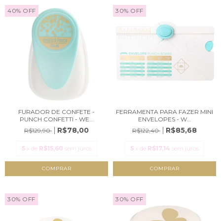
40
%
OFF
30
%
OFF
FURADOR DE CONFETE -
FERRAMENTA PARA FAZER MINI
PUNCH CONFETTI - WE...
ENVELOPES - W...
R$78,00
R$85,68
R$129,90
R$122,40
5
x de
R$15,60
sem juros
5
x de
R$17,14
sem juros
30
%
OFF
30
%
OFF