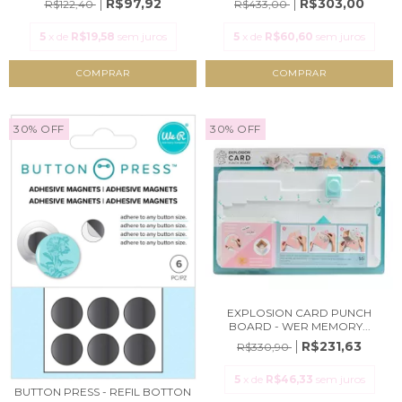
R$97,92
R$303,00
R$122,40
R$433,00
5
x de
R$19,58
sem juros
5
x de
R$60,60
sem juros
30
%
OFF
30
%
OFF
EXPLOSION CARD PUNCH
BOARD - WER MEMORY...
R$231,63
R$330,90
5
x de
R$46,33
sem juros
BUTTON PRESS - REFIL BOTTON