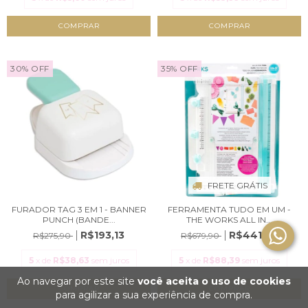
30
%
OFF
35
%
OFF
FRETE GRÁTIS
FURADOR TAG 3 EM 1 - BANNER
FERRAMENTA TUDO EM UM -
PUNCH (BANDE...
THE WORKS ALL IN...
R$193,13
R$441,93
R$275,90
R$679,90
5
x de
R$38,63
sem juros
5
x de
R$88,39
sem juros
Ao navegar por este site
você aceita o uso de cookies
para agilizar a sua experiência de compra.