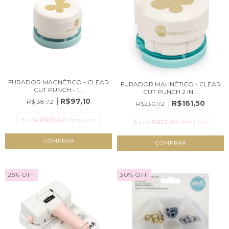
FURADOR MAGNÉTICO - CLEAR
FURADOR MAHNÉTICO - CLEAR
CUT PUNCH - 1...
CUT PUNCH 2 IN...
R$97,10
R$138,72
R$161,50
R$230,72
5
x de
R$19,42
sem juros
5
x de
R$32,30
sem juros
25
%
OFF
30
%
OFF