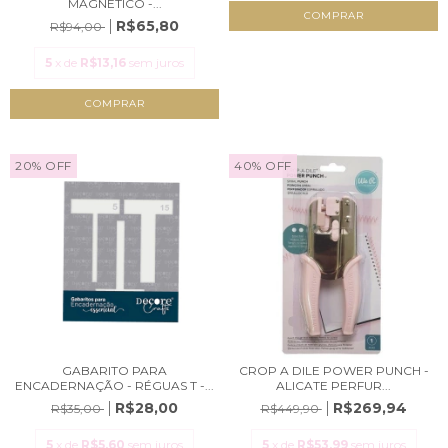
MAGNETICO -...
R$65,80
R$94,00
5
x de
R$13,16
sem juros
20
%
OFF
40
%
OFF
GABARITO PARA
CROP A DILE POWER PUNCH -
ENCADERNAÇÃO - RÉGUAS T -...
ALICATE PERFUR...
R$28,00
R$269,94
R$35,00
R$449,90
5
x de
R$5,60
sem juros
5
x de
R$53,99
sem juros