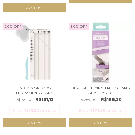
20
%
OFF
30
%
OFF
EXPLOSION BOX -
REFIL MULTI CINCH FURO BAND
FERRAMENTA PARA
PARA ELÁSTIC...
CONFECÇÃ...
R$131,12
R$188,30
R$163,90
R$269,00
5
x de
R$26,22
sem juros
5
x de
R$37,66
sem juros