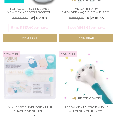
FURADOR ROSETA WER
ALICATE PARA
MEMORY KEEPERS ROSETT...
ENCADERNAÇÃO COM DISCOS
- C...
R$67,00
R$218,35
R$134,00
R$335,90
5
x de
R$13,40
sem juros
5
x de
R$43,67
sem juros
20
%
OFF
30
%
OFF
FRETE GRÁTIS
MINI BASE ENVELOPE - MINI
FERRAMENTA CROP A DILE
ENVELOPE PUNCH...
MULTI PUNCH FUNCT...