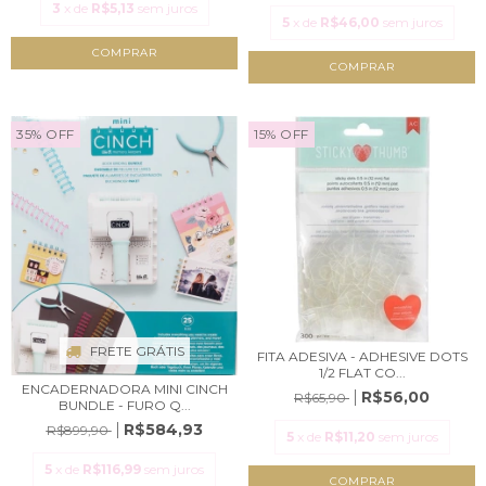
3
x de
R$5,13
sem juros
5
x de
R$46,00
sem juros
COMPRAR
35
%
OFF
15
%
OFF
FRETE GRÁTIS
FITA ADESIVA - ADHESIVE DOTS
1/2 FLAT CO...
ENCADERNADORA MINI CINCH
R$56,00
R$65,90
BUNDLE - FURO Q...
R$584,93
R$899,90
5
x de
R$11,20
sem juros
5
x de
R$116,99
sem juros