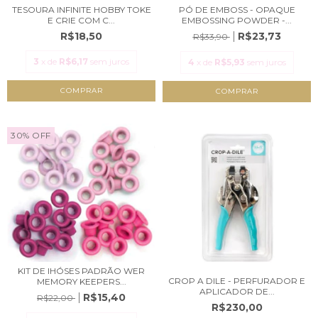
TESOURA INFINITE HOBBY TOKE
PÓ DE EMBOSS - OPAQUE
E CRIE COM C...
EMBOSSING POWDER -...
R$18,50
R$23,73
R$33,90
3
x de
R$6,17
sem juros
4
x de
R$5,93
sem juros
COMPRAR
30
%
OFF
KIT DE IHÓSES PADRÃO WER
CROP A DILE - PERFURADOR E
MEMORY KEEPERS...
APLICADOR DE...
R$15,40
R$22,00
R$230,00