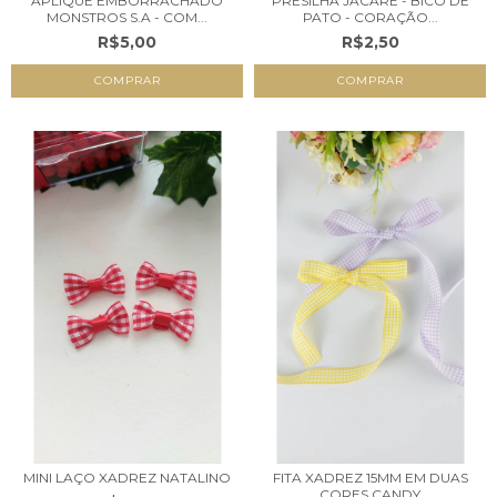
APLIQUE EMBORRACHADO
PRESILHA JACARÉ - BICO DE
MONSTROS S.A - COM...
PATO - CORAÇÃO...
R$5,00
R$2,50
COMPRAR
MINI LAÇO XADREZ NATALINO
FITA XADREZ 15MM EM DUAS
CORES CANDY