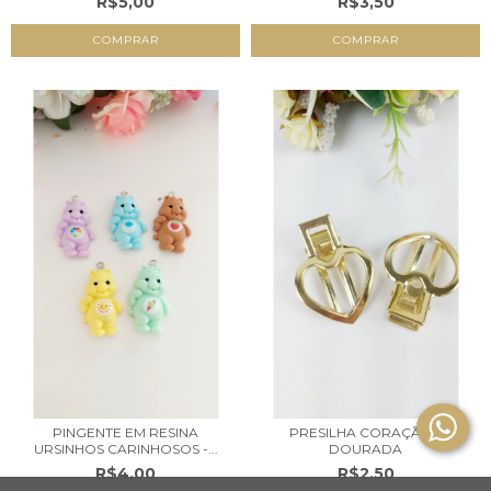
R$5,00
R$3,50
PINGENTE EM RESINA
PRESILHA CORAÇÃO -
URSINHOS CARINHOSOS -...
DOURADA
R$4,00
R$2,50