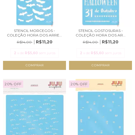
STENCIL MORCEGOS -
STENCIL GOSTOSURAS -
COLEÇÃO HORA DOS ARRE...
COLEÇÃO HORA DOS AR...
R$11,20
R$11,20
R$14,00
R$14,00
2
x de
R$5,60
sem juros
2
x de
R$5,60
sem juros
20
%
OFF
20
%
OFF