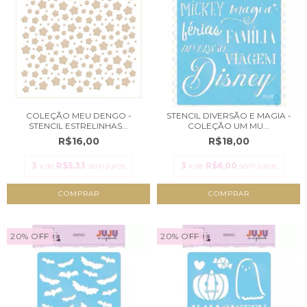
COLEÇÃO MEU DENGO -
STENCIL DIVERSÃO E MAGIA -
STENCIL ESTRELINHAS...
COLEÇÃO UM MU...
R$16,00
R$18,00
3
x de
R$5,33
sem juros
3
x de
R$6,00
sem juros
20
%
OFF
20
%
OFF