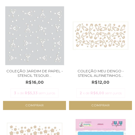
COLEÇÃO JARDIM DE PAPEL -
COLEÇÃO MEU DENGO -
STENCIL TESOUR...
STENCIL ALFINETINHOS...
R$16,00
R$12,00
3
x de
R$5,33
sem juros
2
x de
R$6,00
sem juros