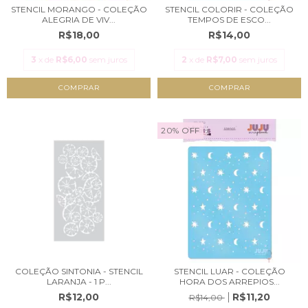
STENCIL MORANGO - COLEÇÃO
STENCIL COLORIR - COLEÇÃO
ALEGRIA DE VIV...
TEMPOS DE ESCO...
R$18,00
R$14,00
3
x de
R$6,00
sem juros
2
x de
R$7,00
sem juros
20
%
OFF
COLEÇÃO SINTONIA - STENCIL
STENCIL LUAR - COLEÇÃO
LARANJA - 1 P...
HORA DOS ARREPIOS...
R$12,00
R$11,20
R$14,00