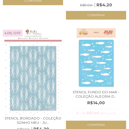
R$4,20
R$7,00
40
%
OFF
STENCIL FUNDO DO MAR -
COLEÇÃO ALEGRIA D...
R$14,00
2
x de
R$7,00
sem juros
STENCIL BORDADO - COLEÇÃO
SONHO MEU - JU...