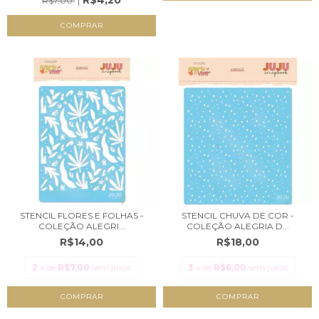
R$4,20
R$7,00
STENCIL FLORES E FOLHAS -
STENCIL CHUVA DE COR -
COLEÇÃO ALEGRI...
COLEÇÃO ALEGRIA D...
R$14,00
R$18,00
2
x de
R$7,00
sem juros
3
x de
R$6,00
sem juros