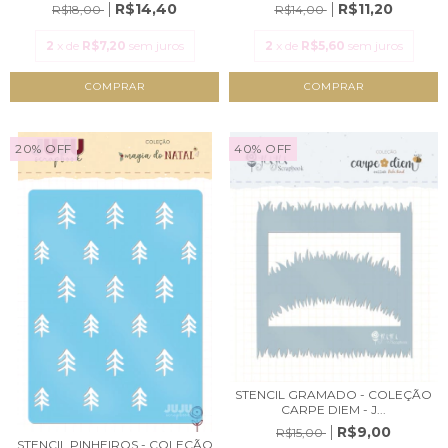
R$14,40
R$11,20
R$18,00
R$14,00
2
x de
R$7,20
sem juros
2
x de
R$5,60
sem juros
20
%
OFF
40
%
OFF
STENCIL GRAMADO - COLEÇÃO
CARPE DIEM - J...
R$9,00
R$15,00
STENCIL PINHEIROS - COLEÇÃO