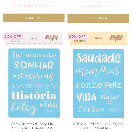
2
x de
R$6,00
sem juros
2
x de
R$5,60
sem juros
20
%
OFF
20
%
OFF
STENCIL AMOR SEM FIM -
STENCIL FÉRIAS - COLEÇÃO
COLEÇÃO TERRA DOS...
FELIZ DA VIDA -...