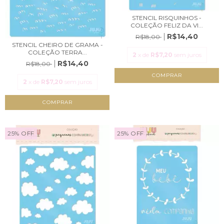
STENCIL RISQUINHOS -
COLEÇÃO FELIZ DA VI...
R$14,40
R$18,00
STENCIL CHEIRO DE GRAMA -
COLEÇÃO TERRA...
2
x de
R$7,20
sem juros
R$14,40
R$18,00
2
x de
R$7,20
sem juros
25
%
OFF
25
%
OFF