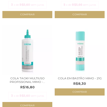
3
x de
R$5,60
sem juros
5
x de
R$5,66
sem juros
COLA TACKY MULTIUSO
COLA EM BASTÃO MIMO - 21G
PROFISSIONAL MIMO -...
R$8,30
R$16,80
3
x de
R$5,60
sem juros