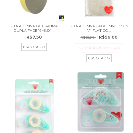
FITA ADESIVA DE ESPUMA
FITA ADESIVA - ADHESIVE DOTS
DUPLA FACE 19MMX1...
1/4 FLAT CO...
R$7,50
R$56,00
R$65,90
ESGOTADO
5
x de
R$11,20
sem juros
ESGOTADO