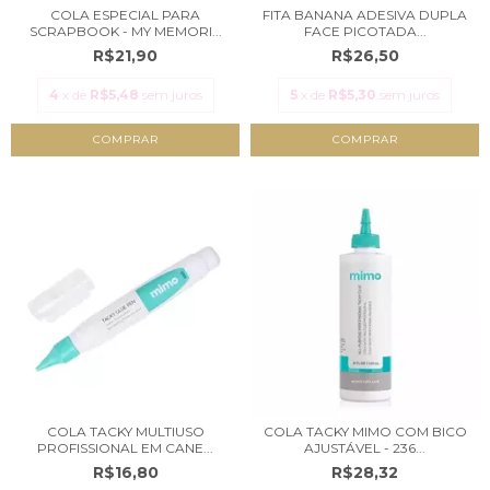
COLA ESPECIAL PARA
FITA BANANA ADESIVA DUPLA
SCRAPBOOK - MY MEMORI...
FACE PICOTADA...
R$21,90
R$26,50
4
x de
R$5,48
sem juros
5
x de
R$5,30
sem juros
COLA TACKY MULTIUSO
COLA TACKY MIMO COM BICO
PROFISSIONAL EM CANE...
AJUSTÁVEL - 236...
R$16,80
R$28,32