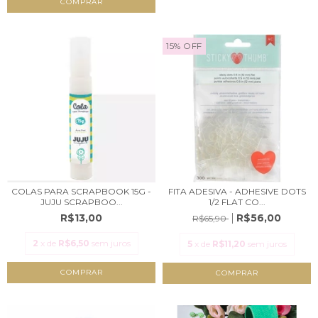
COMPRAR
15
%
OFF
COLAS PARA SCRAPBOOK 15G -
FITA ADESIVA - ADHESIVE DOTS
JUJU SCRAPBOO...
1/2 FLAT CO...
R$13,00
R$56,00
R$65,90
2
x de
R$6,50
sem juros
5
x de
R$11,20
sem juros