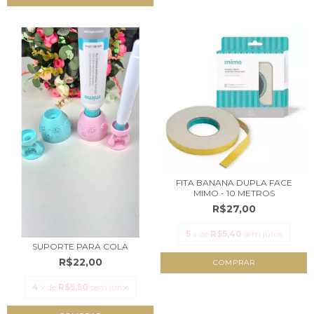
FITA BANANA DUPLA FACE
MIMO - 10 METROS
R$27,00
5
x de
R$5,40
sem juros
SUPORTE PARA COLA
R$22,00
4
x de
R$5,50
sem juros