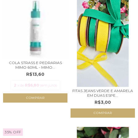
COLA STRASS E PEDRARIAS
MIMO 60ML - MIMO...
R$13,60
2
x de
R$6,80
sem juros
FITAS JEANS VERDE E AMARELA
EM DUAS ESPE...
R$3,00
COMPRAR
35
%
OFF