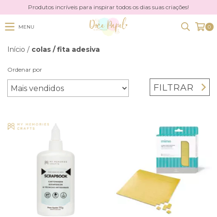
Produtos incríveis para inspirar todos os dias suas criações!
MENU
0
Início
/
colas / fita adesiva
Ordenar por
FILTRAR