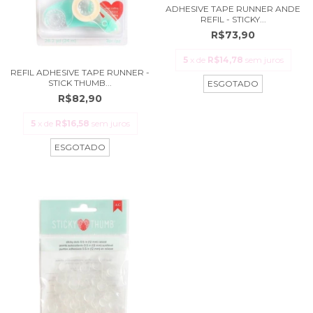
ADHESIVE TAPE RUNNER ANDE
REFIL - STICKY...
R$73,90
5
x de
R$14,78
sem juros
REFIL ADHESIVE TAPE RUNNER -
STICK THUMB...
ESGOTADO
R$82,90
5
x de
R$16,58
sem juros
ESGOTADO