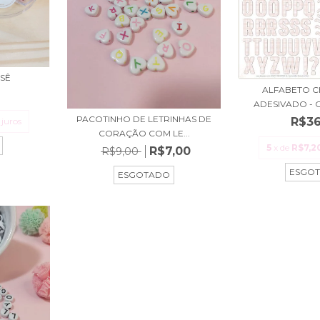
SÊ
ALFABETO 
ADESIVADO - 
PACOTINHO DE LETRINHAS DE
R$36
juros
CORAÇÃO COM LE...
5
x de
R$7,2
R$7,00
R$9,00
ESGO
ESGOTADO