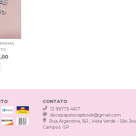
RINHAS
ETO
,00
NTO
CONTATO
12 99773-4617
docepapelscrapbook@gmail.com
Rua Argentina, 561 , Vista Verde - São Jo
Campos -SP