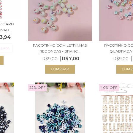
PBOARD
VAD...
3,94
PACOTINHO COM LETRINHAS
PACOTINHO CO
 juros
REDONDAS - BRANC...
QUADRADA 
R$7,00
R$9,00
R$9,00
22
%
OFF
40
%
OFF