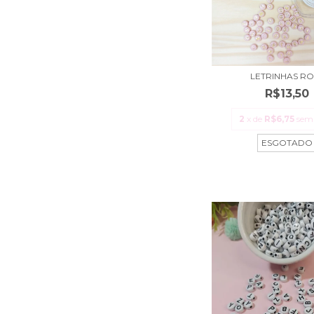
LETRINHAS RO
R$13,50
2
x de
R$6,75
sem 
ESGOTADO