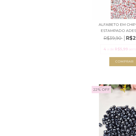
ALFABETO EM CHI
ESTAMPADO ADESI
R$2
R$39,90
4
x de
R$5,99
sem
22
%
OFF