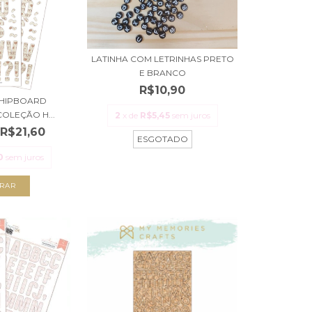
LATINHA COM LETRINHAS PRETO
E BRANCO
R$10,90
CHIPBOARD
COLEÇÃO H...
2
x de
R$5,45
sem juros
R$21,60
ESGOTADO
0
sem juros