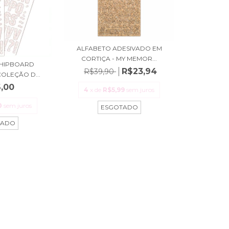
ALFABETO ADESIVADO EM
CORTIÇA - MY MEMOR...
CHIPBOARD
R$23,94
R$39,90
COLEÇÃO D...
,00
4
x de
R$5,99
sem juros
0
sem juros
ESGOTADO
TADO