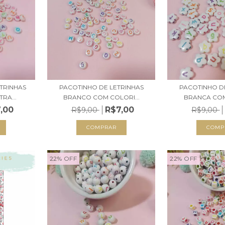
TRINHAS
PACOTINHO DE LETRINHAS
PACOTINHO D
RA...
BRANCO COM COLORI...
BRANCA COM
,00
R$7,00
R$9,00
R$9,00
22
%
OFF
22
%
OFF