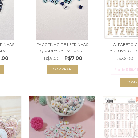
RINHAS
PACOTINHO DE LETRINHAS
ALFABETO 
ADA
QUADRADA EM TONS...
ADESIVADO - 
,00
R$7,00
R$9,00
R$36,00
4
x de
R$5,4