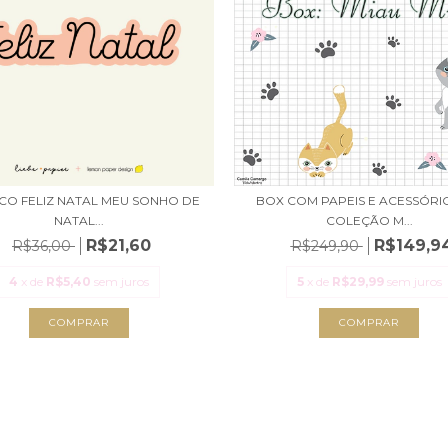
ICO FELIZ NATAL MEU SONHO DE
BOX COM PAPEIS E ACESSÓRI
NATAL...
COLEÇÃO M...
R$21,60
R$149,9
R$36,00
R$249,90
4
x de
R$5,40
sem juros
5
x de
R$29,99
sem juros