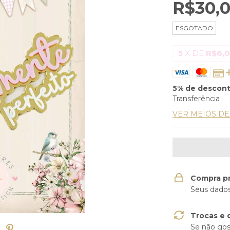
R$30,
ESGOTADO
5
X DE
R$6,
5% de descon
Transferência
VER MEIOS D
Compra p
Seus dados
Trocas e 
Se não gos