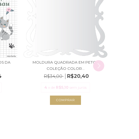
OS DA
MOLDURA QUADRADA EM PETG -
ACRÍLICOS
COLEÇÃO COLOR...
4
R$20,40
R$34,00
R
4
x de
R$5,10
sem juros