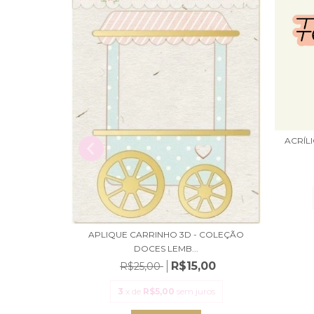
| COLEÇÃO A
ACRÍL
,94
ros
APLIQUE CARRINHO 3D - COLEÇÃO
DOCES LEMB...
R$15,00
R$25,00
3
x de
R$5,00
sem juros