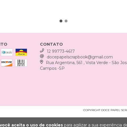
NTO
CONTATO
12 99773-4617
docepapelscrapbook@gmail.com
Rua Argentina, 561 , Vista Verde - São Jo
Campos -SP
COPYRIGHT DOCE PAPEL SCRAP
você aceita o uso de cookies
para agilizar a sua experiência 