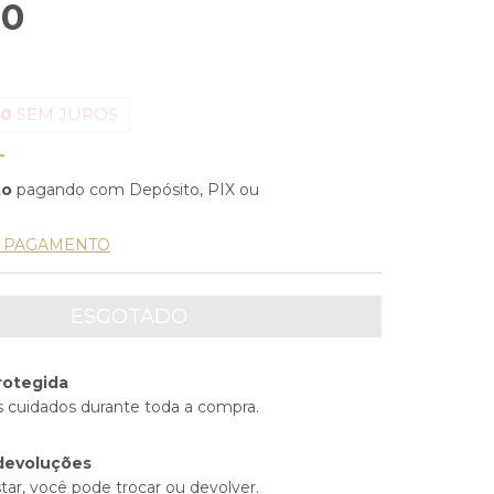
00
00
SEM JUROS
to
pagando com Depósito, PIX ou
E PAGAMENTO
rotegida
 cuidados durante toda a compra.
devoluções
tar, você pode trocar ou devolver.