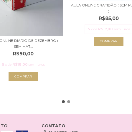
AULA ONLINE GRATIDÃO ( SEM M
)
R$85,00
5
x de
R$17,00
sem juros
ONLINE DIÁRIO DE DEZEMBRO (
SEM MAT...
R$90,00
5
x de
R$18,00
sem juros
NTO
CONTATO