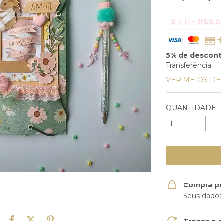
5
X DE
R$9,
5% de descon
Transferência
VER MEIOS D
QUANTIDADE
Compra p
Seus dados