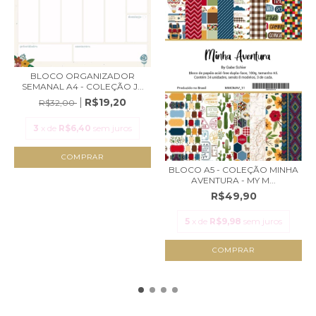
BLOCO ORGANIZADOR
SEMANAL A4 - COLEÇÃO J...
R$19,20
R$32,00
3
x de
R$6,40
sem juros
BLOCO A5 - COLEÇÃO MINHA
AVENTURA - MY M...
R$49,90
5
x de
R$9,98
sem juros