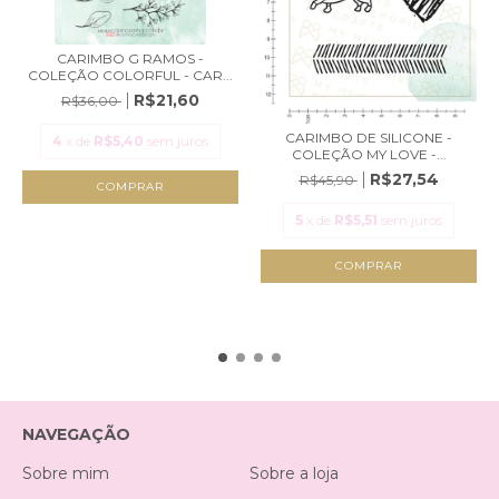
CARIMBO G RAMOS -
COLEÇÃO COLORFUL - CAR...
R$21,60
R$36,00
CARIMBO DE SILICONE -
4
x de
R$5,40
sem juros
COLEÇÃO MY LOVE -...
R$27,54
R$45,90
5
x de
R$5,51
sem juros
NAVEGAÇÃO
Sobre mim
Sobre a loja