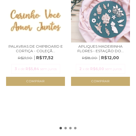
PALAVRAS DE CHIPBOARD E
APLIQUES MADEIRINHA
CORTIÇA - COLEÇÃ...
FLORES - ESTAÇÃO DO...
R$17,52
R$12,00
R$21,90
R$18,00
3
x de
R$5,84
sem juros
2
x de
R$6,00
sem juros