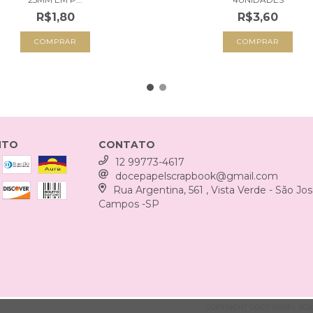
R$1,80
R$3,60
COMPRAR
NTO
CONTATO
12 99773-4617
docepapelscrapbook@gmail.com
Rua Argentina, 561 , Vista Verde - São Jo
Campos -SP
COPYRIGHT DOCE PAPEL SCRAP