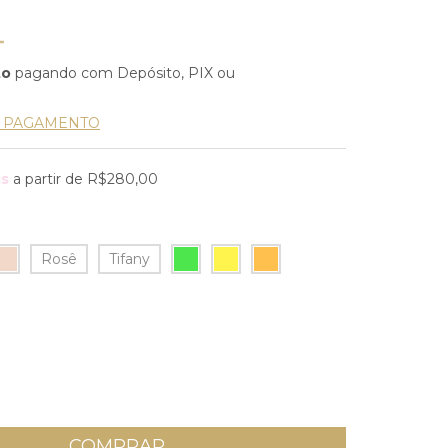
to
pagando com Depósito, PIX ou
E PAGAMENTO
is
a partir de
R$280,00
Rosê
Tifany