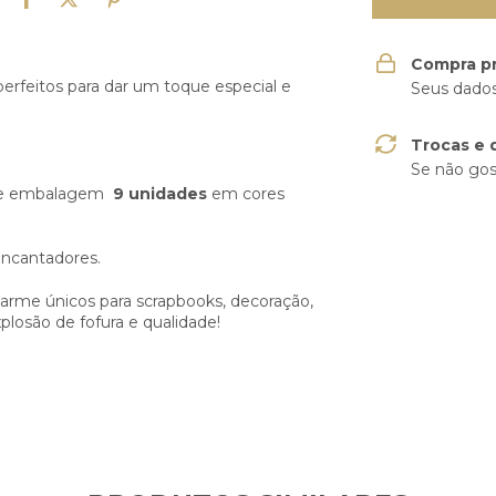
Compra p
 perfeitos para dar um toque especial e
Seus dados
Trocas e 
Se não gos
r e embalagem
9 unidades
em cores
encantadores.
harme únicos para scrapbooks, decoração,
losão de fofura e qualidade!