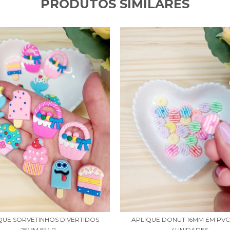
PRODUTOS SIMILARES
QUE SORVETINHOS DIVERTIDOS
APLIQUE DONUT 16MM EM PV
25MM EM P...
4UNIDADES