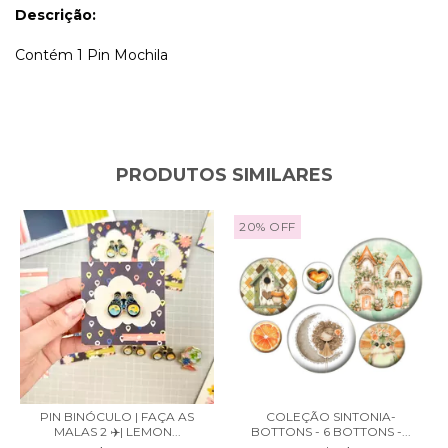
Descrição:
Contém 1 Pin Mochila
PRODUTOS SIMILARES
20
%
OFF
PIN BINÓCULO | FAÇA AS
COLEÇÃO SINTONIA-
MALAS 2 ✈️| LEMON...
BOTTONS - 6 BOTTONS -...