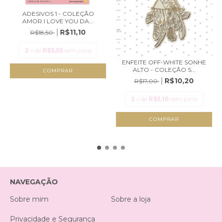
ADESIVOS 1 - COLEÇÃO
AMOR I LOVE YOU DA...
R$11,10
R$18,50
2
x de
R$5,55
sem juros
ENFEITE OFF-WHITE SONHE
ALTO - COLEÇÃO S...
R$10,20
R$17,00
2
x de
R$5,10
sem juros
NAVEGAÇÃO
Sobre mim
Sobre a loja
Privacidade e Segurança