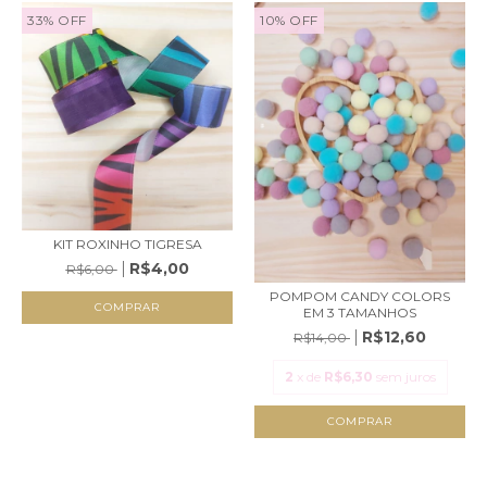
33
%
OFF
10
%
OFF
KIT ROXINHO TIGRESA
R$4,00
R$6,00
POMPOM CANDY COLORS
EM 3 TAMANHOS
R$12,60
R$14,00
2
x de
R$6,30
sem juros
COMPRAR