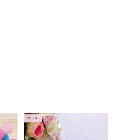
0
%
OFF
10
%
OFF