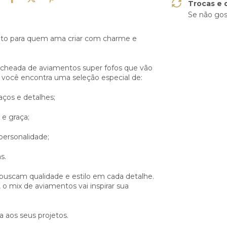
Trocas e 
Se não gos
eito para quem ama criar com charme e
recheada de aviamentos super fofos que vão
, você encontra uma seleção especial de:
aços e detalhes;
 e graça;
personalidade;
s.
e buscam qualidade e estilo em cada detalhe.
 o mix de aviamentos vai inspirar sua
a aos seus projetos.