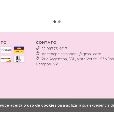
NTO
CONTATO
12 99773-4617
docepapelscrapbook@gmail.com
Rua Argentina, 561 , Vista Verde - São Jo
Campos -SP
COPYRIGHT DOCE PAPEL SCRAP
você aceita o uso de cookies
para agilizar a sua experiência 