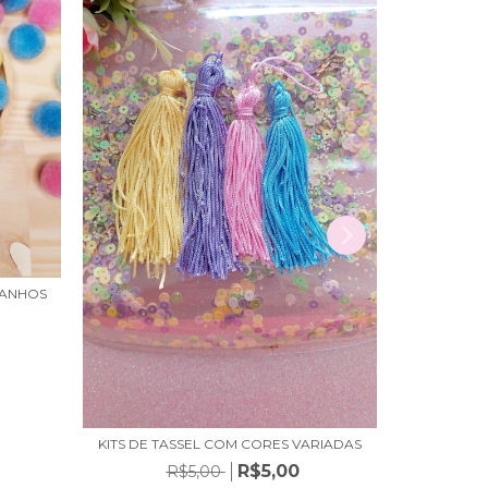
MANHOS
POMPO
R
2
KITS DE TASSEL COM CORES VARIADAS
R$5,00
R$5,00