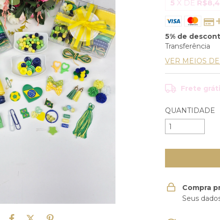
5
X DE
R$8,
5% de descon
Transferência
VER MEIOS D
Frete grát
QUANTIDADE
Compra p
Seus dados