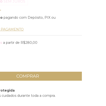
40
SEM JUROS
to
pagando com Depósito, PIX ou
E PAGAMENTO
is
a partir de
R$280,00
rotegida
 cuidados durante toda a compra.